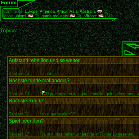
Forum
Continents:
Europe
,
America
,
Africa
,
Asia
,
Australia
(2)
More:
unions
(7),
game requests
(9),
offtopic
(24)
Topics:
Aufstand rebellion und so weiter.
Replies: 45
"so ist es"
Nächste runde mal anders?
Replies: 19
"
D ja man kann in lagos schneller geld bekommen...a
Nächste Runde...
Replies: 31
"spiel gerne alein^^"
Spiel beenden?
Replies: 17
"Ja nun, das haben wir jetzt ja in Runde 10 gesehen..."