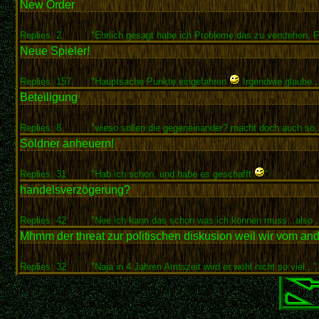
New Order
Replies: 2
"Ehrlich gesagt habe ich Probleme das zu verstehen. Fa
Neue Spieler!
Replies: 157
"Hauptsache Punkte eingefahren
Irgendwie glaube..
Beteiligung
Replies: 8
"wieso sollen die gegeneinander? macht doch auch so..
Söldner anheuern!
Replies: 31
"Hab ich schon, und habe es geschafft
"
handelsverzögerung?
Replies: 42
"Nee ich kann das schon was ich können muss...also ..
Mhmm der threat zur politischen diskusion weil wir vom an
Replies: 32
"Naja in 4 Jahren Amtszeit wird er wohl nicht so viel..."