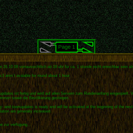
Page 1
6.10.08 vorraussichtlich ab 18 uhr für ca. 1 stunde nicht erreichbar sein also
3 aren´t avalable for round about 1 hour.
updates ist fertig und wird auf allen Servern zum Rundenanfang eingespielt. V
kommen sowie die Bevölkerung gestiegen.
- and townupdates is ready and will be activated at the beginning of the next 
tion are generally increased.
e zur verfügung...