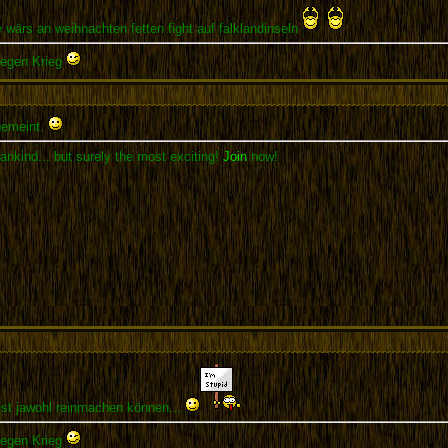
wärs an weihnachten fetten fight auf falklandinseln
gegen Krieg
emeint.
ankind... but surely the most exciting!
Join
now!
test jawohl reinmachen können...
gegen Krieg