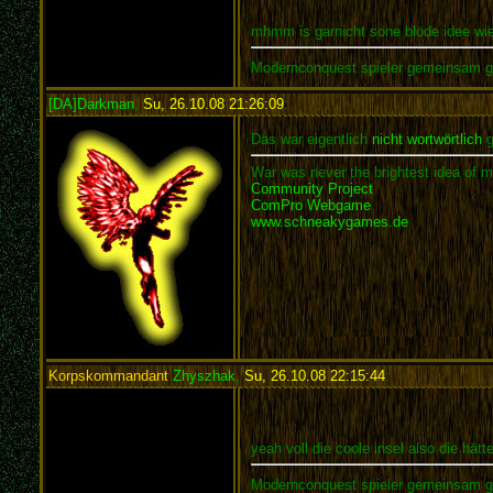
mhmm is garnicht sone blöde idee wie 
Modernconquest spieler gemeinsam 
[DA]Darkman
,
Su, 26.10.08 21:26:09
:
Das war eigentlich
nicht wortwörtlich
g
War was never the brightest idea of m
Community Project
ComPro Webgame
www.schneakygames.de
Korpskommandant
Zhyszhak
,
Su, 26.10.08 22:15:44
:
yeah voll die coole insel also die hät
Modernconquest spieler gemeinsam 