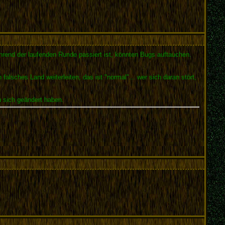
rend der laufenden Runde passiert ist, könnten Bugs auftauchen.
falsches Land weiterleiten, das ist "normal"... wer sich daran stört,
n sich geändert haben.