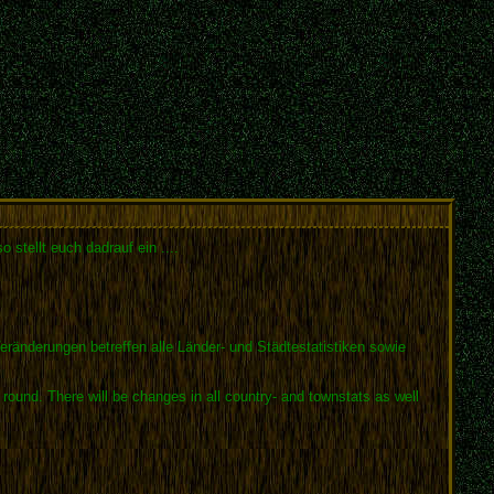
 stellt euch dadrauf ein ....
eränderungen betreffen alle Länder- und Städtestatistiken sowie
round. There will be changes in all country- and townstats as well