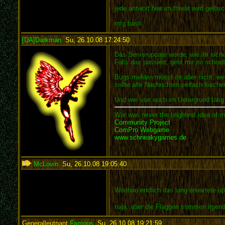
jede antwort hier im threat wird gelös
mfg basti
[DA]Darkman
,
Su, 26.10.08 17:24:50
:
Das Serverupdate wurde, wie ihr sich
Falls das passiert, gebt mir so schne
Bugs melden müsst ihr aber nicht, wenn
sollte alte Nachrichten einfach lösche
Und wer von euch im Untergrund tätig
War was never the brightest idea of m
Community Project
ComPro Webgame
www.schneakygames.de
McLovin
,
Su, 26.10.08 19:05:40
:
Woohoo endlich das lang erwartete up
naja, aber die Flaggen stimmen irgen
Generalleutnant
Famous
,
Su, 26.10.08 19:21:59
: