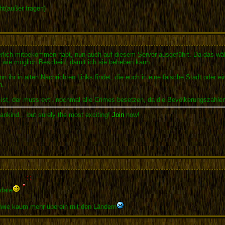
cht(außer fragen)
erlich mitbekommen habt, nun auch auf diesem Server ausgeführt. Da das wäh
ll wie möglich Bescheid, damit ich sie beheben kann.
 ihr in alten Nachrichten Links findet, die euch in eine falsche Stadt oder ein 
n.
 ist, der muss evtl. nochmal alle Crimes besetzen, da die Bevölkerungszahle
ankind... but surely the most exciting!
Join
now!
date
dwie kaum mehr überein mit den Ländern