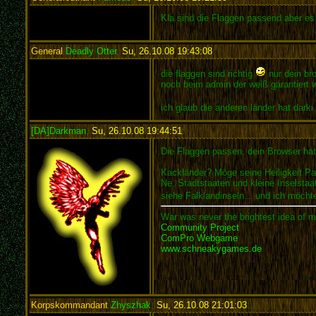
Kla sind die Flaggen passend aber es 
General
Deadly Otter
,
Su, 26.10.08 19:43:08
:
die flaggen sind richtig
nur dein bro
noch beim admin der weiß garantiert w
ich glaub die anderen länder hat dark
[DA]Darkman
,
Su, 26.10.08 19:44:51
:
Die Flaggen passen, dein Browser hat
Kackländer? Möge seine Heiligkeit Paps
Ne, Stadtstaaten und kleine Inselstaa
siehe Falklandinseln... und ich möch
War was never the brightest idea of m
Community Project
ComPro Webgame
www.schneakygames.de
Korpskommandant
Zhyszhak
,
Su, 26.10.08 21:01:03
: