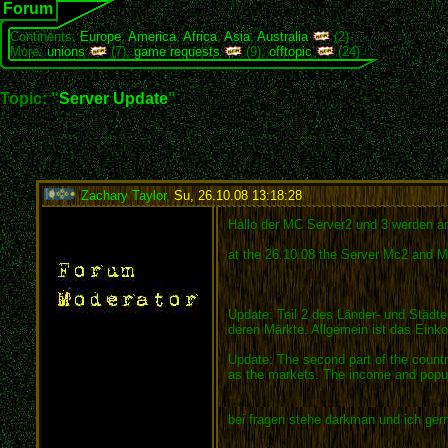
Forum
Continents:
Europe
,
America
,
Africa
,
Asia
,
Australia
(2)
More:
unions
(7),
game requests
(9),
offtopic
(24)
Topic: "
Server Update
"
Zachary Taylor
,
Su, 26.10.08 13:18:28
:
Hallo der MC Server2 und 3 werden am 2
at the 26.10.08 the Server Mc2 and Mc
Update: Teil 2 des Länder- und Städte
deren Märkte. Allgemein ist das Ein
Update: The second part of the country
as the markets. The income and popula
bei fragen stehe darkman und ich gern