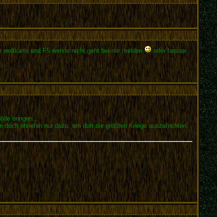
 weltkarte und F5 wenns nicht geht bei mir melden
oder besser
lle bringen...
en doch ohnehin nur dazu, um dort die größten Kriege auszufechten,