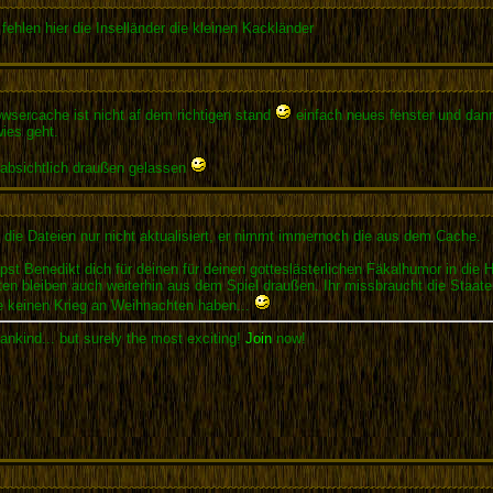
fehlen hier die Inselländer die kleinen Kackländer
wsercache ist nicht af dem richtigen stand
einfach neues fenster und dann
ies geht.
i absichtlich draußen gelassen
 die Dateien nur nicht aktualisiert, er nimmt immernoch die aus dem Cache.
t Benedikt dich für deinen für deinen gotteslästerlichen Fäkalhumor in die Hö
ten bleiben auch weiterhin aus dem Spiel draußen. Ihr missbraucht die Staat
te keinen Krieg an Weihnachten haben...
ankind... but surely the most exciting!
Join
now!