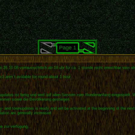
Page 1
6.10.08 vorraussichtlich ab 18 uhr für ca. 1 stunde nicht erreichbar sein also
3 aren´t avalable for round about 1 hour.
updates ist fertig und wird auf allen Servern zum Rundenanfang eingespielt. V
kommen sowie die Bevölkerung gestiegen.
- and townupdates is ready and will be activated at the beginning of the next 
tion are generally increased.
e zur verfügung...