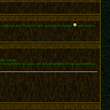
 weltkarte und F5 wenns nicht geht bei mir melden
oder besser
lle bringen...
en doch ohnehin nur dazu, um dort die größten Kriege auszufechten,