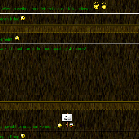
wärs an weihnachten fetten fight auf falklandinseln
gegen Krieg
emeint.
ankind... but surely the most exciting!
Join
now!
test jawohl reinmachen können...
gegen Krieg