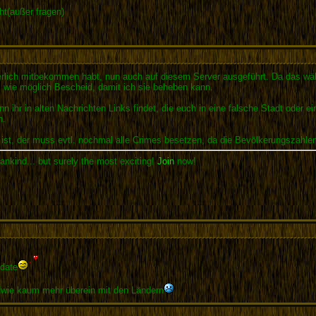
cht(außer fragen)
erlich mitbekommen habt, nun auch auf diesem Server ausgeführt. Da das wäh
ll wie möglich Bescheid, damit ich sie beheben kann.
 ihr in alten Nachrichten Links findet, die euch in eine falsche Stadt oder ein 
n.
 ist, der muss evtl. nochmal alle Crimes besetzen, da die Bevölkerungszahle
ankind... but surely the most exciting!
Join
now!
date
dwie kaum mehr überein mit den Ländern