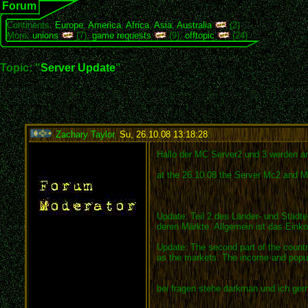
Forum
Continents:
Europe
,
America
,
Africa
,
Asia
,
Australia
(2)
More:
unions
(7),
game requests
(9),
offtopic
(24)
Topic: "
Server Update
"
Zachary Taylor
,
Su, 26.10.08 13:18:28
:
Hallo der MC Server2 und 3 werden am 2
at the 26.10.08 the Server Mc2 and Mc
Update: Teil 2 des Länder- und Städte
deren Märkte. Allgemein ist das Ein
Update: The second part of the country
as the markets. The income and popula
bei fragen stehe darkman und ich gern