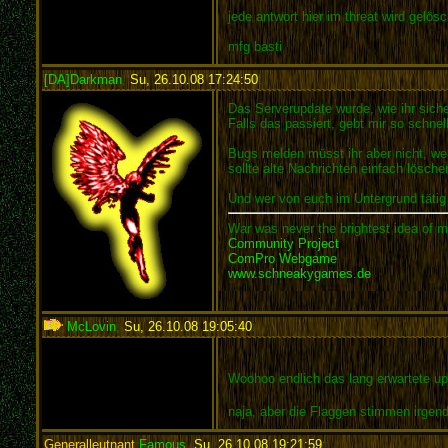
jede antwort hier im threat wird gelös
mfg basti
[DA]Darkman
,
Su, 26.10.08 17:24:50
:
Das Serverupdate wurde, wie ihr sich
Falls das passiert, gebt mir so schne
Bugs melden müsst ihr aber nicht, wenn
sollte alte Nachrichten einfach lösche
Und wer von euch im Untergrund tätig
War was never the brightest idea of m
Community Project
ComPro Webgame
www.schneakygames.de
McLovin
,
Su, 26.10.08 19:05:40
:
Woohoo endlich das lang erwartete up
naja, aber die Flaggen stimmen irgen
Generalleutnant
Famous
,
Su, 26.10.08 19:21:59
: