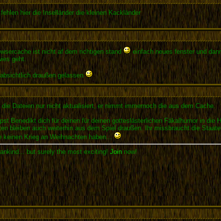
fehlen hier die Inselländer die kleinen Kackländer
wsercache ist nicht af dem richtigen stand
einfach neues fenster und dann
ies geht.
i absichtlich draußen gelassen
 die Dateien nur nicht aktualisiert, er nimmt immernoch die aus dem Cache.
t Benedikt dich für deinen für deinen gotteslästerlichen Fäkalhumor in die Hö
ten bleiben auch weiterhin aus dem Spiel draußen. Ihr missbraucht die Staat
te keinen Krieg an Weihnachten haben...
ankind... but surely the most exciting!
Join
now!