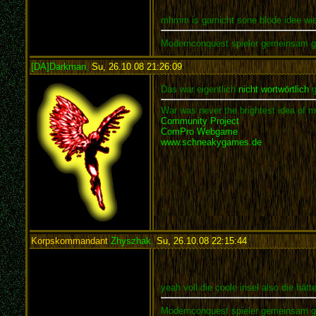
mhmm is garnicht sone blöde idee wie 
Modernconquest spieler gemeinsam 
[DA]Darkman
,
Su, 26.10.08 21:26:09
:
Das war eigentlich
nicht wortwörtlich
g
War was never the brightest idea of m
Community Project
ComPro Webgame
www.schneakygames.de
Korpskommandant
Zhyszhak
,
Su, 26.10.08 22:15:44
:
yeah voll die coole insel also die hät
Modernconquest spieler gemeinsam 