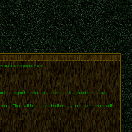
 stellt euch dadrauf ein ....
eränderungen betreffen alle Länder- und Städtestatistiken sowie
round. There will be changes in all country- and townstats as well