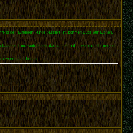
rend der laufenden Runde passiert ist, könnten Bugs auftauchen.
falsches Land weiterleiten, das ist "normal"... wer sich daran stört,
n sich geändert haben.