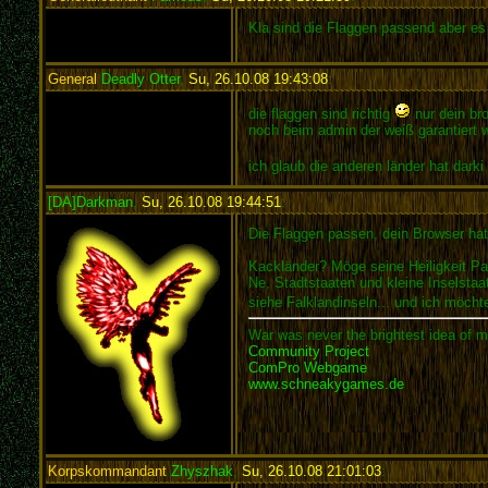
Kla sind die Flaggen passend aber es 
General
Deadly Otter
,
Su, 26.10.08 19:43:08
:
die flaggen sind richtig
nur dein bro
noch beim admin der weiß garantiert w
ich glaub die anderen länder hat dark
[DA]Darkman
,
Su, 26.10.08 19:44:51
:
Die Flaggen passen, dein Browser hat
Kackländer? Möge seine Heiligkeit Paps
Ne, Stadtstaaten und kleine Inselstaa
siehe Falklandinseln... und ich möch
War was never the brightest idea of m
Community Project
ComPro Webgame
www.schneakygames.de
Korpskommandant
Zhyszhak
,
Su, 26.10.08 21:01:03
: