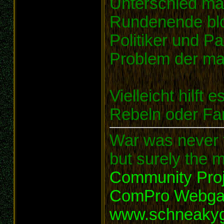
Unterschied mac
Rundenende bloc
Politiker und P
Problem der man
Vielleicht hilft 
Rebeln oder Fan
War was never t
but surely the m
Community Proj
ComPro Webg
www.schneaky