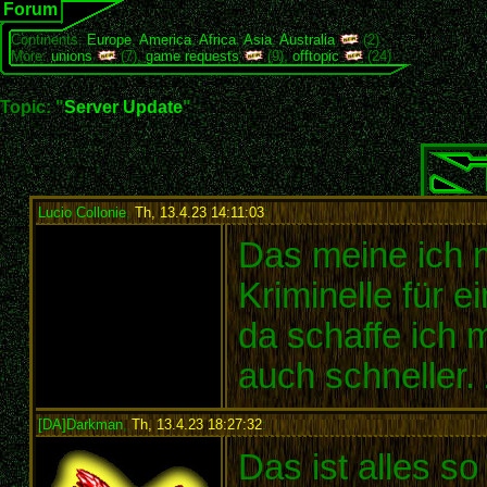
Forum
Continents:
Europe
,
America
,
Africa
,
Asia
,
Australia
(2)
More:
unions
(7),
game requests
(9),
offtopic
(24)
Topic: "
Server Update
"
Lucio Collonie
,
Th, 13.4.23 14:11:03
:
Das meine ich n
Kriminelle für 
da schaffe ich 
auch schneller.
[DA]Darkman
,
Th, 13.4.23 18:27:32
:
Das ist alles so