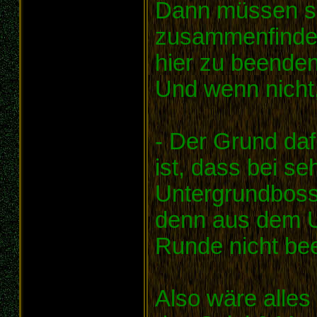
Dann müssen si
zusammenfinden
hier zu beende
Und wenn nicht, 
- Der Grund dafü
ist, dass bei s
Untergrundboss
denn aus dem U
Runde nicht be
Also wäre alles 