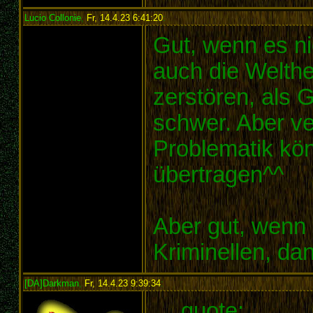
Lucio Collonie
,
Fr, 14.4.23 6:41:20
:
Gut, wenn es ni
auch die Welthe
zerstören, als 
schwer. Aber ve
Problematik kö
übertragen^^
Aber gut, wenn
Kriminellen, da
[DA]Darkman
,
Fr, 14.4.23 9:39:34
:
quote: