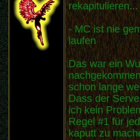
rekapitulieren...
- MC ist nie ge
laufen
Das war ein Wu
nachgekommen b
schon lange we
Dass der Server
ich kein Proble
Regel #1 für je
kaputt zu mach