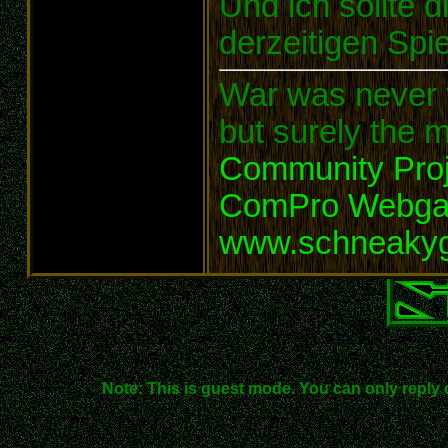
Und ich sollte d
derzeitigen Sp
War was never t
but surely the m
Community Proj
ComPro Webg
www.schneaky
Note: This is guest mode. You can only reply 