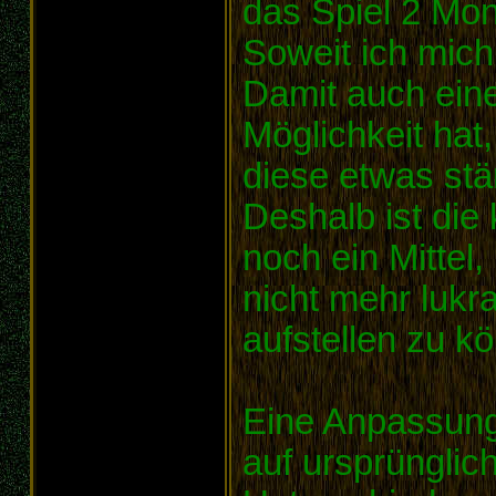
das Spiel 2 Mo
Soweit ich mich
Damit auch eine
Möglichkeit hat
diese etwas stä
Deshalb ist die 
noch ein Mittel
nicht mehr lukr
aufstellen zu k
Eine Anpassung
auf ursprünglic