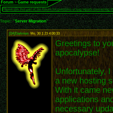
Forum
>
Game requests
Please use this part of the Forum for questions or bug reports concerning t
Topic: "
Server Migration
"
[DA]Darkman
,
Mo, 30.1.23 4:00:33
:
Greetings to you
apocalypse!
Unfortunately, 
a new hosting s
With it came ne
applications and 
necessary upda