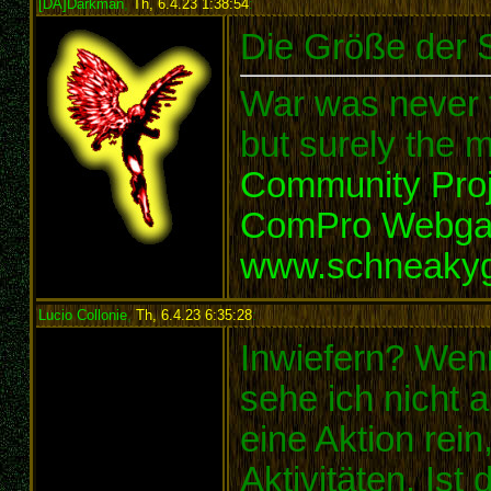
[DA]Darkman
,
Th, 6.4.23 1:38:54
:
Die Größe der S
War was never t
but surely the m
Community Proj
ComPro Webg
www.schneaky
Lucio Collonie
,
Th, 6.4.23 6:35:28
:
Inwiefern? Wen
sehe ich nicht a
eine Aktion rei
Aktivitäten. Ist