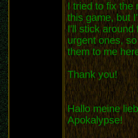
I tried to fix t
this game, but 
I'll stick around
urgent ones, so
them to me her
Thank you!
Hallo meine lie
Apokalypse!