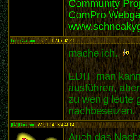
Community Proj
ComPro Webg
www.schneaky
Lucio Collonie
,
Tu, 11.4.23 7:32:28
:
mache ich.
EDIT: man kann 
ausführen, aber
zu wenig leute 
nachbesetzen.
[DA]Darkman
,
We, 12.4.23 4:41:04
:
Auch das Nachs