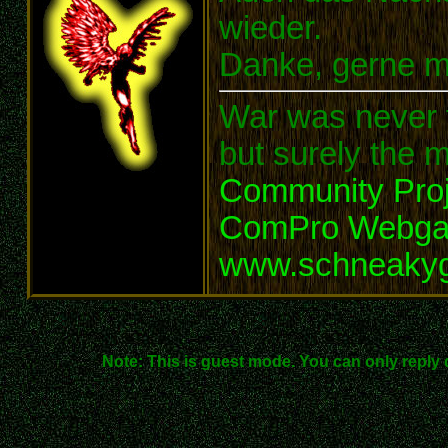
wieder.
Danke, gerne m
War was never t
but surely the m
Community Proj
ComPro Webg
www.schneaky
Note: This is guest mode. You can only reply 