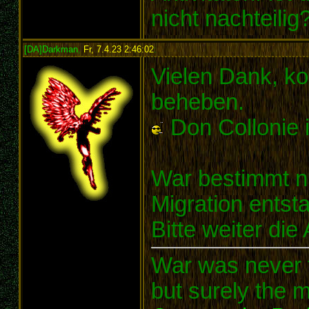
nicht nachteilig
[DA]Darkman
,
Fr, 7.4.23 2:46:02
:
Vielen Dank, ko
beheben.
Don Collonie i
War bestimmt ni
Migration entsta
Bitte weiter die
War was never t
but surely the m