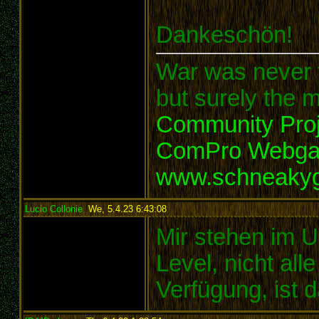
Dankeschön!
War was never t
but surely the m
Community Proj
ComPro Webg
www.schneaky
Lucio Collonie
,
We, 5.4.23 6:43:08
:
Mir stehen im U
Level, nicht all
Verfügung, ist 