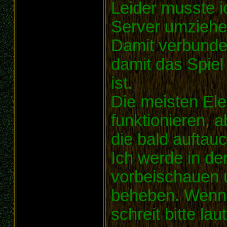
Leider musste i
Server umziehe
Damit verbunde
damit das Spiel
ist.
Die meisten Ele
funktionieren, a
die bald auftau
Ich werde in der
vorbeischauen 
beheben. Wenn i
schreit bitte lau