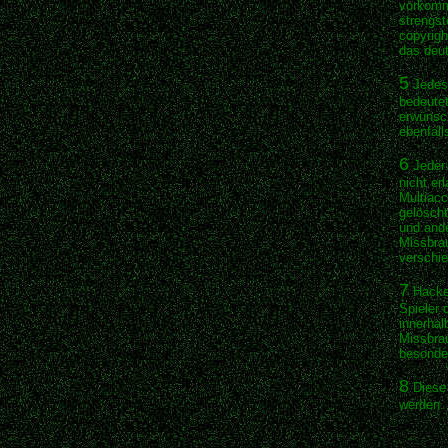
vorkomme
strengst
copyrigh
das deut
5
Jedes 
bedeutet
erwünsch
ebenfal
6
Jeder 
nicht er
Multiac
gelöscht
und ande
Missbrau
verschie
7
Hacken
Spieler 
innerhal
Missbrau
besonder
8
Diese 
werden.