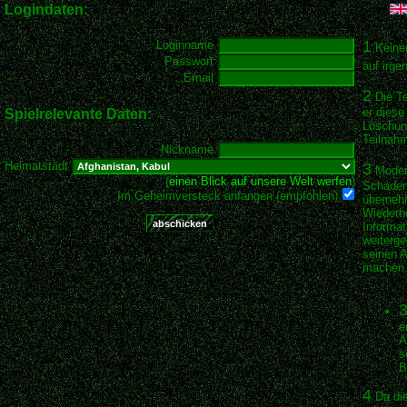
Logindaten:
1
Loginname
Keiner
Passwort
auf irge
Email
2
Die Te
er diese
Spielrelevante Daten:
Löschun
Teilnahm
Nickname
Heimatstadt
3
Modern
(
einen Blick auf unsere Welt werfen
)
Schäden 
Im Geheimversteck anfangen (empfohlen)
übernehm
Wiederhe
Informat
weiterge
seinen 
machen
3
e
A
s
B
4
Da die